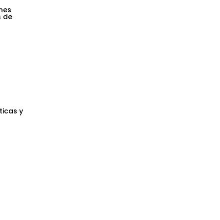
enes
s de
ticas y