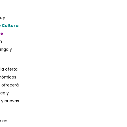
, y
e Cultura
te
ón
manga y
 la oferta
ronómicos
 ofrecerá
ico y
n y nuevas
n en