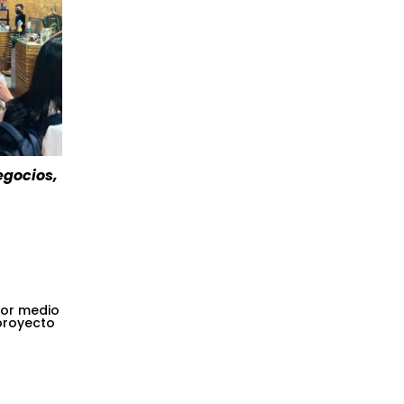
egocios,
por medio
 proyecto