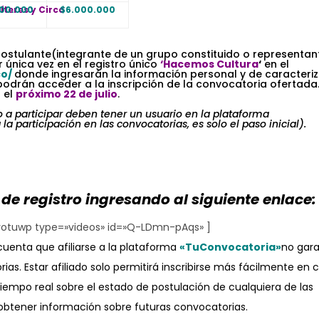
íteres y Circo
000.000
$6.000.000
postulante(integrante de un grupo constituido o representan
 única vez en el registro único
‘Hacemos Cultura
‘
en el
co/
donde ingresarán la información personal y de caracteriz
 podrán acceder a la inscripción de la convocatoria ofertada.
 el
próximo 22 de julio
.
o a participar deben tener un usuario en la plataforma
la participación en las convocatorias, es solo el paso inicial).
l de registro ingresando al siguiente enlace:
yotuwp type=»videos» id=»Q-LDmn-pAqs» ]
uenta que afiliarse a la plataforma
«TuConvocatoria»
no gara
ias. Estar afiliado solo permitirá inscribirse más fácilmente en 
iempo real sobre el estado de postulación de cualquiera de las
 obtener información sobre futuras convocatorias.