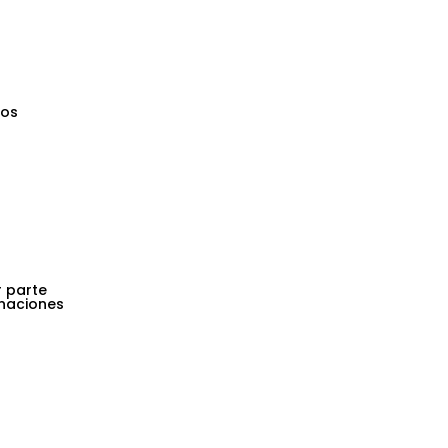
cos
r parte
naciones