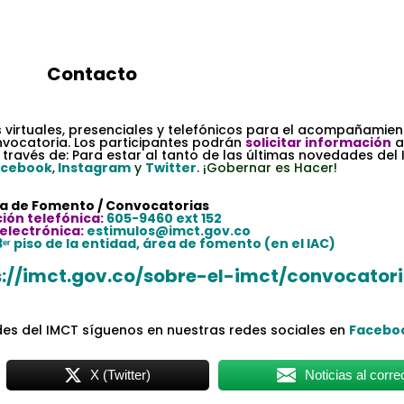
Contacto
.
s virtuales, presenciales y telefónicos para el acompañamien
nvocatoria. Los participantes podrán
solicitar información
a
 través de: Para estar al tanto de las últimas novedades del
acebook
,
Instagram
y
Twitter
. ¡Gobernar es Hacer!
a de Fomento / Convocatorias
ión telefónica:
605-9460 ext 152
electrónica:
estimulos@imct.gov.co
3ᵉʳ piso de la entidad, área de fomento (en el IAC)
s://imct.gov.co/sobre-el-imct/convocatori
des del IMCT síguenos en nuestras redes sociales en
Facebo
X (Twitter)
Noticias al corre