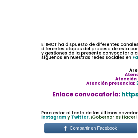
–
.
El IMCT ha dispuesto de diferentes canale
diferentes etapas del proceso de esta co
y gestiones de la presente convocatoria a
síguenos en nuestras redes sociales en
F
.
.
Áre
Atenc
Atención 
Atención presencial:
.
Enlace convocatoria:
http
.
.
Para estar al tanto de las últimas noveda
Instagram
y
Twitter
. ¡Gobernar es Hacer!
Compartir en Facebook