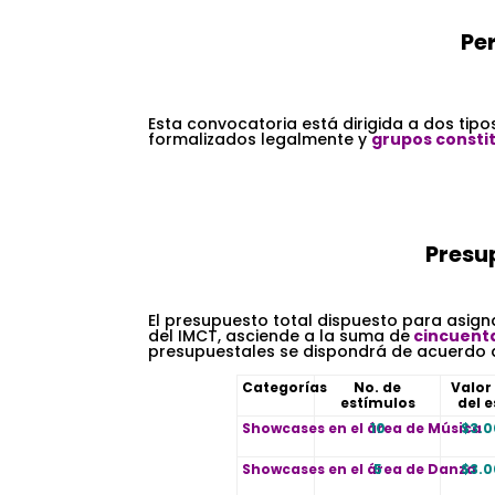
Per
.
Esta convocatoria está dirigida a dos tipo
formalizados legalmente y
grupos consti
.
.
Presu
.
El presupuesto total dispuesto para asign
del IMCT, asciende a la suma de
cincuenta
presupuestales se dispondrá de acuerdo a 
.
Categorías
No. de
Valor
estímulos
del 
Showcases en el área de Música
10
$3.
Showcases en el área de Danza
5
$3.