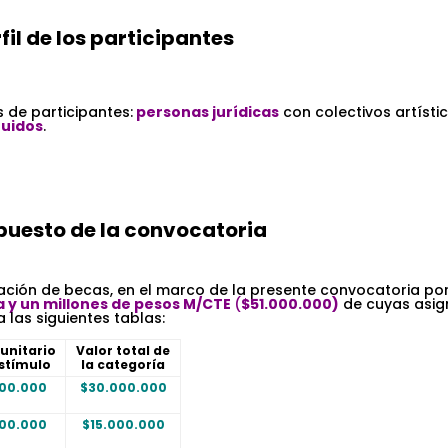
.
fil de los participantes
s de participantes:
personas jurídicas
con colectivos artísti
tuidos
.
puesto de la convocatoria
ación de becas, en el marco de la presente convocatoria po
 y un millones de pesos M/CTE
(
$51.000.000)
de cuyas asig
las siguientes tablas:
 unitario
Valor total de
estímulo
la categoría
000.000
$30.000.000
000.000
$15.000.000