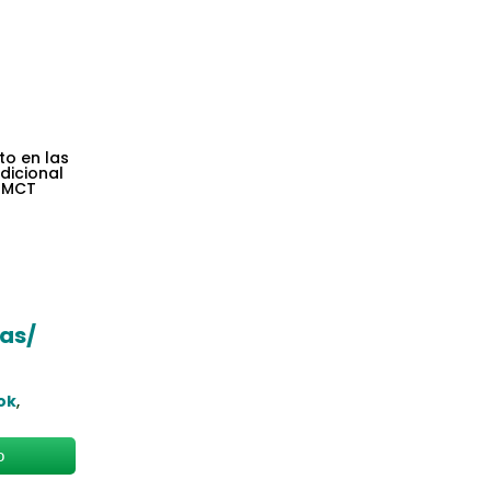
to en las
dicional
 IMCT
as/
ok
,
o