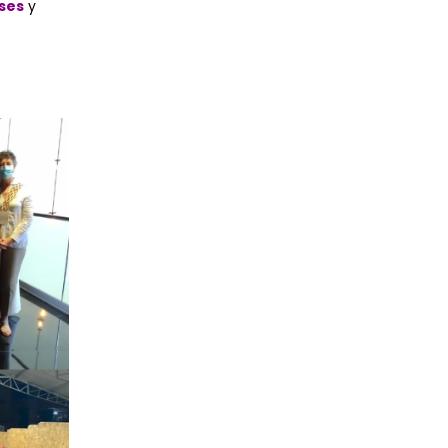
ses
y