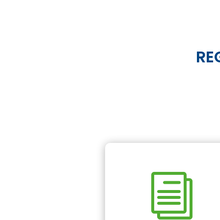
RE
Convocatorias
2026
Consultar las
i
convocatorias del Instituto
Municipal del Cultura y
Turismo de Bucaramanga