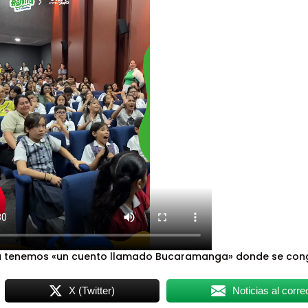
bia tenemos «un cuento llamado Bucaramanga» donde se co
X (Twitter)
Noticias al corre