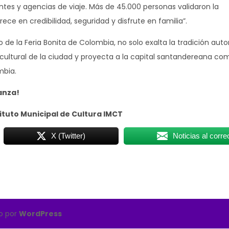
ntes y agencias de viaje. Más de 45.000 personas validaron la
ece en credibilidad, seguridad y disfrute en familia”.
o de la Feria Bonita de Colombia, no solo exalta la tradición aut
d cultural de la ciudad y proyecta a la capital santandereana c
mbia.
anza!
ituto Municipal de Cultura IMCT
X (Twitter)
Noticias al corre
do por
WordPress