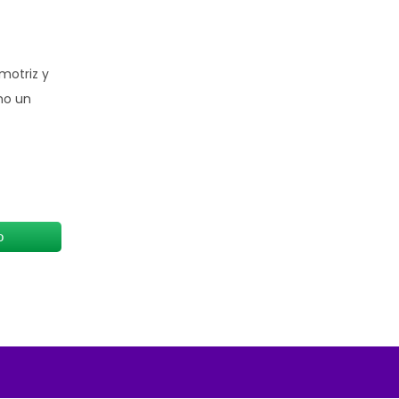
omotriz y
omo un
o