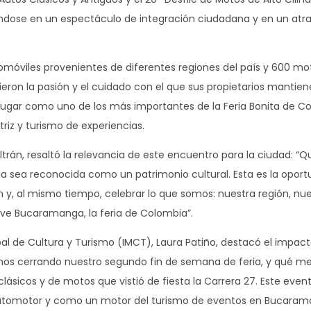
éndose en un espectáculo de integración ciudadana y en un atr
omóviles provenientes de diferentes regiones del país y 600 mo
eron la pasión y el cuidado con el que sus propietarios mantien
u lugar como uno de los más importantes de la Feria Bonita de C
iz y turismo de experiencias.
rán, resaltó la relevancia de este encuentro para la ciudad: “Q
ria sea reconocida como un patrimonio cultural. Esta es la opor
n y, al mismo tiempo, celebrar lo que somos: nuestra región, nu
vive Bucaramanga, la feria de Colombia”.
cipal de Cultura y Turismo (IMCT), Laura Patiño, destacó el impact
amos cerrando nuestro segundo fin de semana de feria, y qué me
lásicos y de motos que vistió de fiesta la Carrera 27. Este even
automotor y como un motor del turismo de eventos en Bucaram