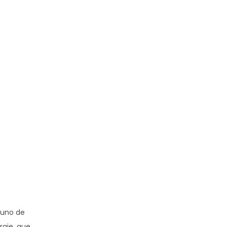
n uno de
raje, que