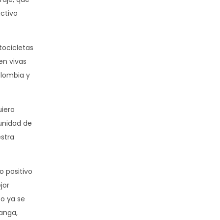
activo
tocicletas
en vivas
olombia y
uiero
tunidad de
estra
o positivo
jor
to ya se
anga,