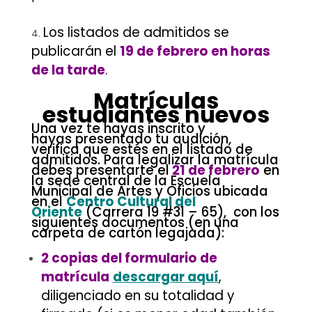
Los listados de admitidos se
publicarán el
19 de febrero en horas
de la tarde
.
Matrículas
estudiantes nuevos
Una vez te hayas inscrito y
hayas presentado tu audición,
verifica que estés en el listado de
admitidos. Para legalizar la matrícula
debes presentarte el
21 de febrero
en
la sede central de la Escuela
Municipal de Artes y Oficios ubicada
en el
Centro Cultural del
Oriente
(Carrera 19 #31 – 65), con los
siguientes documentos (en una
carpeta de cartón legajada):
2 copias del formulario de
matrícula
descargar aquí
,
diligenciado en su totalidad y