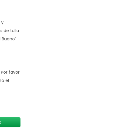
 y
 de talla
l Bueno’
 Por favor
só el
o