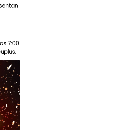
esentan
as 7:00
uplus.