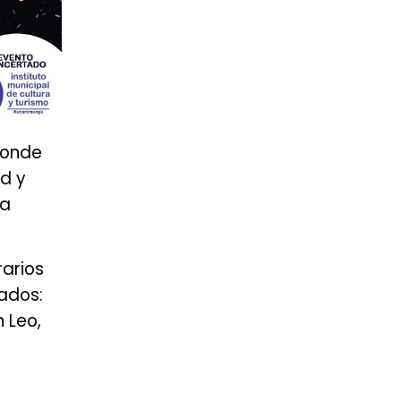
donde
ad y
la
rarios
bados:
 Leo,