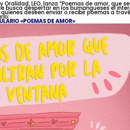
 y Oralidad, LEO, lanza “Poemas de amor, que se 
e busca despertar en los bumangueses el inter
 a quienes deseen enviar o recibir poemas a trav
rio:
ULARIO «POEMAS DE AMOR»