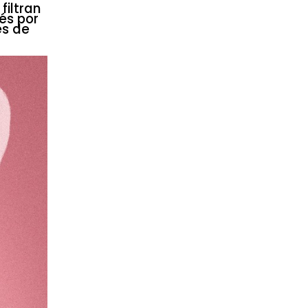
filtran
és por
és de