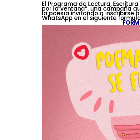
El Programa de Lectura, Escritura
por la ventana”, una campaña qu
la poesía invitando a inscribirse
WhatsApp en el siguiente formula
FORM