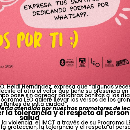
O, Heidi Hernández, expresa que “algunas vece
cirle al otro el valor que tiene su presencia en
mpo pase sin agregar palabras bonitas a los día
rograma LEO quiere llevar los versos de los gra
bitantes de esta ciudad”.
oferta atendida por nuestros promotores de lec
a tolerancia y el respeto al person
salud
 la violencia, el IMCT a través de su Programa 
 protección, la tolerancia y el respeto al pers