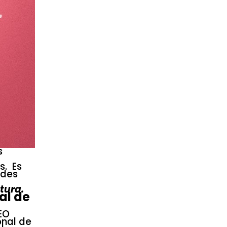
s
s. Es
ndes
tura.
al de
LEO
onal de