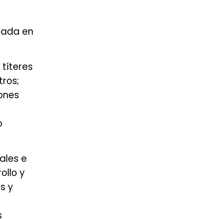
nsada en
títeres
tros;
iones
o
ales e
ollo y
s y
s