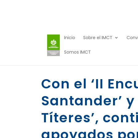
Inicio
Sobre el IMCT
Conv
Somos IMCT
Con el ‘II En
Santander’ y 
Títeres’, con
apoyados por