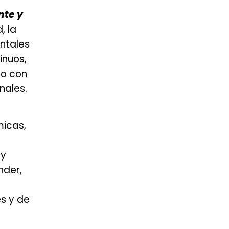
nte y
, la
ntales
inuos,
do con
nales.
micas,
 y
nder,
s y de