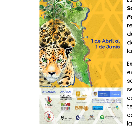
S
P
r
d
d
l
E
e
s
s
c
t
c
l