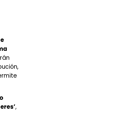
de
ma
erán
bución,
ermite
ro
teres’
,