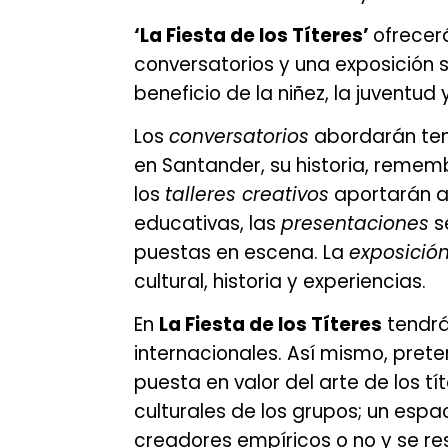
‘La Fiesta de los Títeres’
ofrecer
conversatorios y una exposición s
beneficio de la niñez, la juventud
Los
conversatorios
abordarán tem
en Santander, su historia, remembr
los
talleres creativos
aportarán al
educativas, las
presentaciones
s
puestas en escena. La
exposició
cultural, historia y experiencias.
En
La Fiesta de los Títeres
tendrán
internacionales. Así mismo, prete
puesta en valor del arte de los tí
culturales de los grupos; un espa
creadores empíricos o no y se r