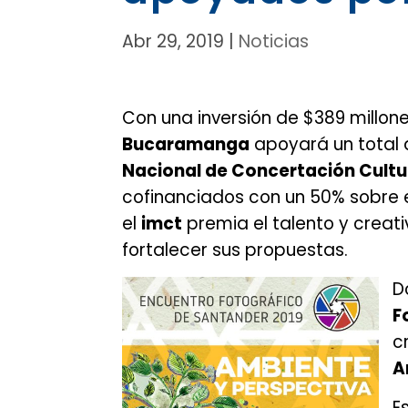
Abr 29, 2019
|
Noticias
Con una inversión de $389 millone
Bucaramanga
apoyará un total 
Nacional de Concertación Cultu
cofinanciados con un 50% sobre el
el
imct
premia el talento y creat
fortalecer sus propuestas.
D
F
c
A
E