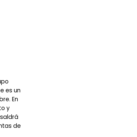
rupo
te es un
bre. En
to y
 saldrá
untas de