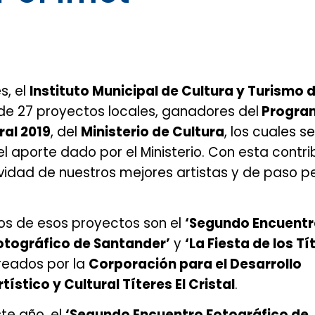
s, el
Instituto Municipal de Cultura y Turismo 
de 27 proyectos locales, ganadores del
Progra
ral 2019
, del
Ministerio de Cultura
, los cuales s
 aporte dado por el Ministerio. Con esta contri
ividad de nuestros mejores artistas y de paso p
os de esos proy
ectos son el
‘Segundo Encuent
otográfico de Santander’
y
‘La Fiesta de los Tí
reados por la
Corporación para el Desarrollo
rtístico y Cultural Títeres El Cristal
.
ste año, el
‘Segundo Encuentro Fotográfico de