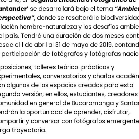
antander’
se desarrollará bajo el tema
“Ambie
erspectiva”
, donde se resaltará la biodiversidad
elación hombre-naturaleza y los desafíos ambie
el país. Tendrá una duración de dos meses cont
esde el 1 de abril al 31 de mayo de 2019, contan
a participación de fotógrafos y fotógrafas nacio
xposiciones, talleres teórico-prácticos y
xperimentales, conversatorios y charlas acadé
on algunos de los espacios creados para esta
egunda versión; en ellos, estudiantes, creadores
omunidad en general de Bucaramanga y Santa
endrán la oportunidad de aprender, disfrutar,
ompartir y conversar con fotógrafos emergente
arga trayectoria.