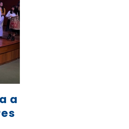
a a
res