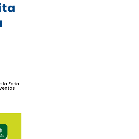
ita
a
 la Feria
eventos