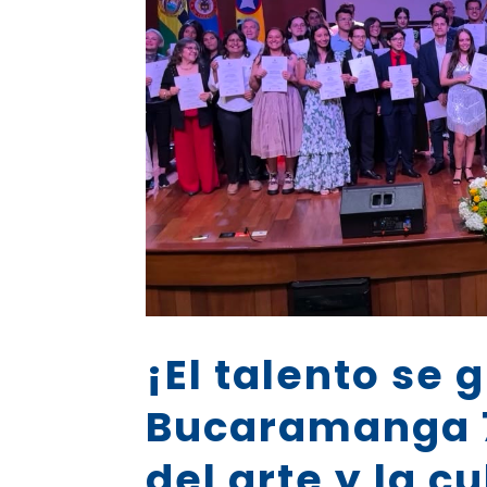
¡El talento se
Bucaramanga 
del arte y la c