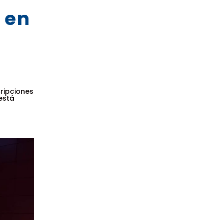
 en
ripciones
está