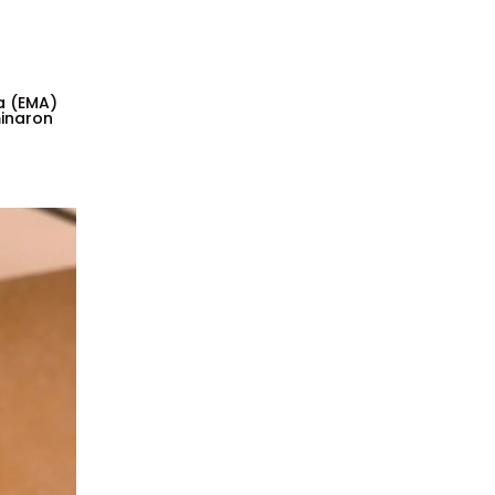
a (EMA)
minaron