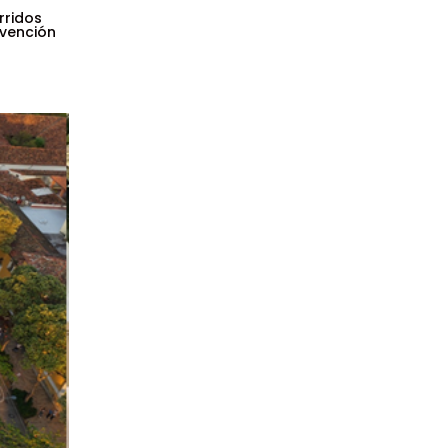
rridos
rvención