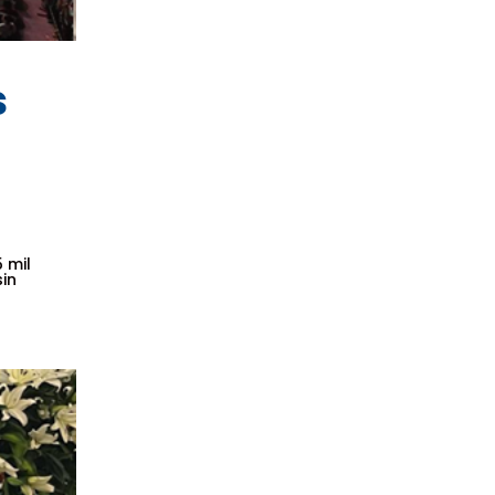
s
 mil
sin