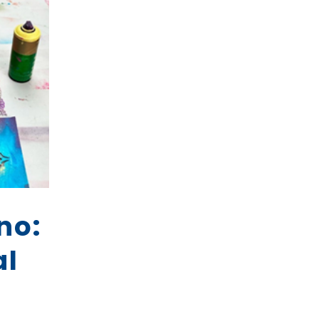
no:
al