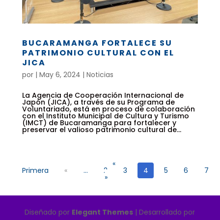
BUCARAMANGA FORTALECE SU
PATRIMONIO CULTURAL CON EL
JICA
por
|
May 6, 2024
|
Noticias
La Agencia de Cooperación Internacional de
Japón (JICA), a través de su Programa de
Voluntariado, está en proceso de colaboración
con el Instituto Municipal de Cultura y Turismo
(IMCT) de Bucaramanga para fortalecer y
preservar el valioso patrimonio cultural de...
«
Primera
«
...
2
3
4
5
6
7
»
Diseñado por
Elegant Themes
| Desarrollado por