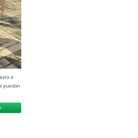
uesta a
se puedan
o