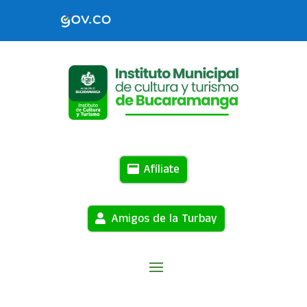
Afíliate
Amigos de la Turbay
Home
Transparencia
Obligación de reporte
9
9
de información específica
Políticas
9