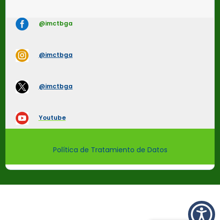

@imctbga

@imctbga

@imctbga

Youtube
Política de Tratamiento de Datos