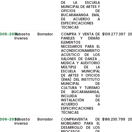
DE LA ESCUELA
MUNICIPAL DE ARTES Y
OFICIOS DE
BUCARAMANGA EMA,
DE ACUERDO A
ESPECIFICACIONES
TECNICAS
-005-2019
Subasta
Borrador
COMPRA Y VENTA DE
$109.277.397
2
Inversa
PANELES Y DEMÁS
ELEMENTOS
NECESARIOS PARA EL
ACONDICIONAMIENTO
ACÚSTICO DE LOS
SALONES DE DANZA ,
MÚSICA Y AUDITORIO
MÚLTIPLE DE LA
ESCUELA MUNICIPAL
DE ARTES Y OFICIOS
(EMA) DEL INSTITUTO
MUNICIPAL DE
CULTURA Y TURISMO
DE BUCARAMANGA,
INCLUIDA SU
INSTALACIÓN DE
ACUERDO A
ESPECIFICACIONES
TÉCNICAS
-006-2020
Subasta
Borrador
COMPRAVENTA DE
$186.230.799
2
Inversa
MOBILIARIO PARA EL
DESARROLLO DE LOS
PROCESOS DE