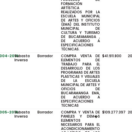
FORMACIÓN
ARTÍSTICA
REALIZADOS POR LA
ESCUELA MUNICIPAL
DE ARTES Y OFICIOS
(EMA) DEL INSTITUTO
MUNICIPAL DE
CULTURA Y TURISMO
DE BUCARAMANGA ,
DE ACUERDO A
ESPECIFICACIONES
TÉCNICAS.
-004-2019
Subasta
Borrador
COMPRA VENTA DE
$41.911.800
2
Inversa
ELEMENTOS DE
TRABAJO PARA EL
DESARROLLO DE LOS
PROGRAMAS DE ARTES
PLASTICAS Y VISUALES
DE LA ESCUELA
MUNICIPAL DE ARTES Y
OFICIOS DE
BUCARAMANGA EMA,
DE ACUERDO A
ESPECIFICACIONES
TECNICAS
-005-2019
Subasta
Borrador
COMPRA Y VENTA DE
$109.277.397
2
Inversa
PANELES Y DEM�S
ELEMENTOS
NECESARIOS PARA EL
ACONDICIONAMIENTO