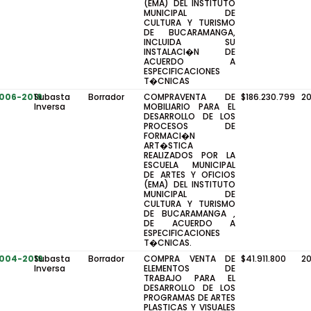
(EMA) DEL INSTITUTO
MUNICIPAL DE
CULTURA Y TURISMO
DE BUCARAMANGA,
INCLUIDA SU
INSTALACI�N DE
ACUERDO A
ESPECIFICACIONES
T�CNICAS
-006-2019
Subasta
Borrador
COMPRAVENTA DE
$186.230.799
2
Inversa
MOBILIARIO PARA EL
DESARROLLO DE LOS
PROCESOS DE
FORMACI�N
ART�STICA
REALIZADOS POR LA
ESCUELA MUNICIPAL
DE ARTES Y OFICIOS
(EMA) DEL INSTITUTO
MUNICIPAL DE
CULTURA Y TURISMO
DE BUCARAMANGA ,
DE ACUERDO A
ESPECIFICACIONES
T�CNICAS.
-004-2019
Subasta
Borrador
COMPRA VENTA DE
$41.911.800
2
Inversa
ELEMENTOS DE
TRABAJO PARA EL
DESARROLLO DE LOS
PROGRAMAS DE ARTES
PLASTICAS Y VISUALES