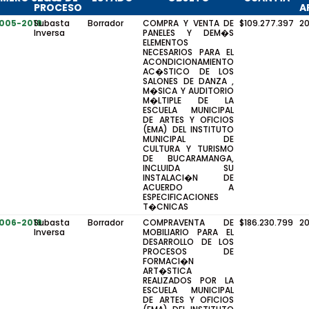
PROCESO
A
-005-2019
Subasta
Borrador
COMPRA Y VENTA DE
$109.277.397
2
Inversa
PANELES Y DEM�S
ELEMENTOS
NECESARIOS PARA EL
ACONDICIONAMIENTO
AC�STICO DE LOS
SALONES DE DANZA ,
M�SICA Y AUDITORIO
M�LTIPLE DE LA
ESCUELA MUNICIPAL
DE ARTES Y OFICIOS
(EMA) DEL INSTITUTO
MUNICIPAL DE
CULTURA Y TURISMO
DE BUCARAMANGA,
INCLUIDA SU
INSTALACI�N DE
ACUERDO A
ESPECIFICACIONES
T�CNICAS
-006-2019
Subasta
Borrador
COMPRAVENTA DE
$186.230.799
2
Inversa
MOBILIARIO PARA EL
DESARROLLO DE LOS
PROCESOS DE
FORMACI�N
ART�STICA
REALIZADOS POR LA
ESCUELA MUNICIPAL
DE ARTES Y OFICIOS