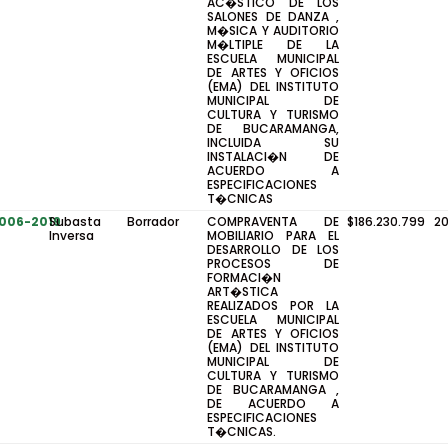
AC�STICO DE LOS
SALONES DE DANZA ,
M�SICA Y AUDITORIO
M�LTIPLE DE LA
ESCUELA MUNICIPAL
DE ARTES Y OFICIOS
(EMA) DEL INSTITUTO
MUNICIPAL DE
CULTURA Y TURISMO
DE BUCARAMANGA,
INCLUIDA SU
INSTALACI�N DE
ACUERDO A
ESPECIFICACIONES
T�CNICAS
-006-2019
Subasta
Borrador
COMPRAVENTA DE
$186.230.799
2
Inversa
MOBILIARIO PARA EL
DESARROLLO DE LOS
PROCESOS DE
FORMACI�N
ART�STICA
REALIZADOS POR LA
ESCUELA MUNICIPAL
DE ARTES Y OFICIOS
(EMA) DEL INSTITUTO
MUNICIPAL DE
CULTURA Y TURISMO
DE BUCARAMANGA ,
DE ACUERDO A
ESPECIFICACIONES
T�CNICAS.