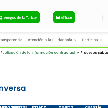
Amigos de la Turbay
Afíliate
ransparencia
Atención a la Ciudadanía
Participa
Publicación de la información contractual
Procesos subas
9
inversa
MERO SECOP
TIPO DE
ESTADO
OBJETO
CUANTÍA