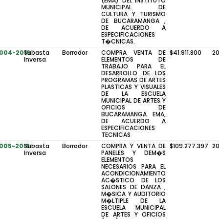
(EMA) DEL INSTITUTO
MUNICIPAL DE
CULTURA Y TURISMO
DE BUCARAMANGA ,
DE ACUERDO A
ESPECIFICACIONES
T�CNICAS.
-004-2019
Subasta
Borrador
COMPRA VENTA DE
$41.911.800
2
Inversa
ELEMENTOS DE
TRABAJO PARA EL
DESARROLLO DE LOS
PROGRAMAS DE ARTES
PLASTICAS Y VISUALES
DE LA ESCUELA
MUNICIPAL DE ARTES Y
OFICIOS DE
BUCARAMANGA EMA,
DE ACUERDO A
ESPECIFICACIONES
TECNICAS
-005-2019
Subasta
Borrador
COMPRA Y VENTA DE
$109.277.397
2
Inversa
PANELES Y DEM�S
ELEMENTOS
NECESARIOS PARA EL
ACONDICIONAMIENTO
AC�STICO DE LOS
SALONES DE DANZA ,
M�SICA Y AUDITORIO
M�LTIPLE DE LA
ESCUELA MUNICIPAL
DE ARTES Y OFICIOS