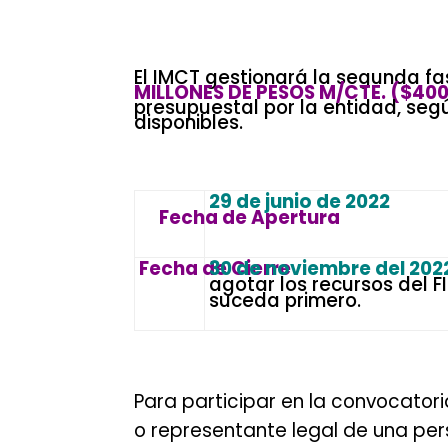
.
El IMCT gestionará la segunda f
MILLONES DE PESOS M/CTE. ($400
presupuestal por la entidad, se
disponibles.
–
.
29 de junio de 2022
Fecha de Apertura
Fecha de Cierre
30 de noviembre del 202
agotar los recursos del FI
suceda primero.
.
Para participar en la convocator
o representante legal de una perso