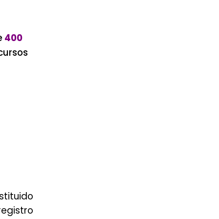
e
400
cursos
stituido
registro