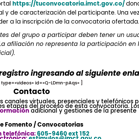
ortal
https://tuconvocatoria.imct.gov.co/
don
l y de caracterización del participante. Una ve
der a la inscripción de la convocatoria ofertada
tes del grupo a participar deben tener un usu
a afiliación no representa la participación en 
cial).
 registro ingresando al siguiente enl
.
 type=»videos» id=»Q-LDmn-pAqs» ]
.
Contacto
.
s canales virtuales, presenciales y telefónicos p
s etapas del proceso de esta convocatoria. Lo
nformación
adicional y gestiones de la presente
e Fomento / Convocatorias
.
 telefónica:
605-9460 ext 152
ctrónica:
estimulos@imct.gov.co