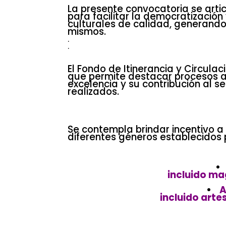
.
La presente convocatoria se artic
para facilitar la democratización
culturales de calidad, generando 
mismos.
.
.
.
.
El Fondo de Itinerancia y Circul
que permite destacar procesos art
excelencia y su contribución al s
realizados.
.
.
Se contempla brindar incentivo a
diferentes géneros establecidos p
.
•
incluido ma
•
Ar
incluido art