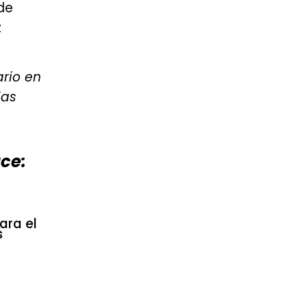
de
z
.
ario en
las
ace:
ara el
s