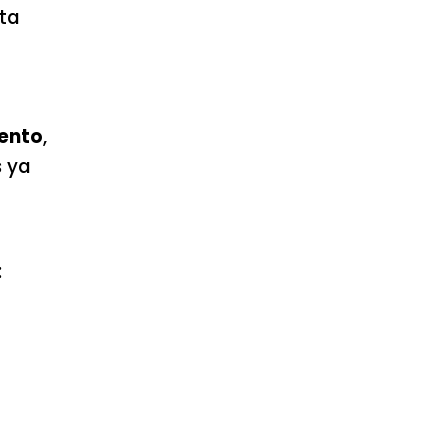
sta
ento
,
a
s ya
: