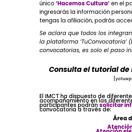
único
‘Hacemos Cultura’
en el p
ingresarás la información persona
tengas la afiliación, podrás acce
Se aclara que todos los integran
la plataforma ‘TuConvocatoria’ (L
convocatorias, es solo el paso ini
.
Consulta el tutorial de
[yotuwp
El IMCT ha dispuesto de diferente
acompañamiento en las diferente
participantes podrán
solicitar i
convocatoria a través de:
.
Área d
Atención
Atención ele