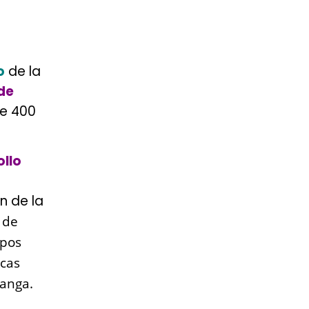
o
de la
de
de 400
ollo
n de la
 de
upos
icas
manga.