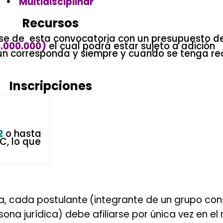
•
Multidisciplinar
.
.
Recursos
ase de esta convocatoria con un presupuesto d
.000.000)
el cual podrá estar sujeto a adición
gún corresponda y siempre y cuando se tenga re
Inscripciones
2
o hasta
C, lo que
ia, cada postulante
(integrante de un grupo con
na jurídica) debe afiliarse por única vez en el 