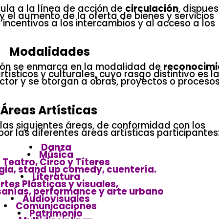
ula a la línea de acción de
circulación
, dispue
 y el aumento de la oferta de bienes y servicios
incentivos a los intercambios y al acceso a los
Modalidades
ación se enmarca en la modalidad de
reconocimi
ísticos y culturales, cuyo rasgo distintivo es l
ector y se otorgan a obras, proyectos o proceso
Áreas Artísticas
 las siguientes áreas, de conformidad con los
or las diferentes áreas artísticas participantes
•
Danza
•
Música
Teatro, Circo y Títeres
gia, stand up comedy, cuentería.
•
Literatura
tes Plásticas y visuales,
esanías, performance y arte urbano
•
Audiovisuales
•
Comunicaciones
•
Patrimonio