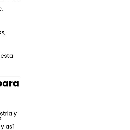
e.
os,
(esta
 para
stria y
a
 y así