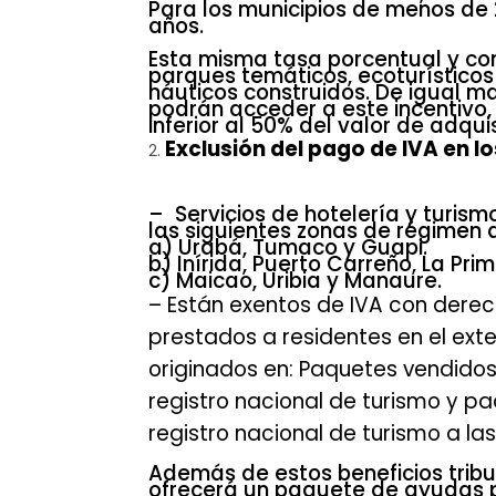
Para los municipios de menos de 
años.
Esta misma tasa porcentual y co
parques temáticos, ecoturísticos
náuticos construidos. De igual 
podrán acceder a este incentivo,
inferior al 50% del valor de adqui
Exclusión del pago de IVA en lo
– Servicios de hotelería y turis
las siguientes zonas de régimen 
a) Urabá, Tumaco y Guapi.
b) Inírida, Puerto Carreño, La Pr
c) Maicao, Uribia y Manaure.
– Están exentos de IVA con derech
prestados a residentes en el exte
originados en: Paquetes vendidos
registro nacional de turismo y paq
registro nacional de turismo a l
Además de estos beneficios tribut
ofrecerá un paquete de ayudas pa