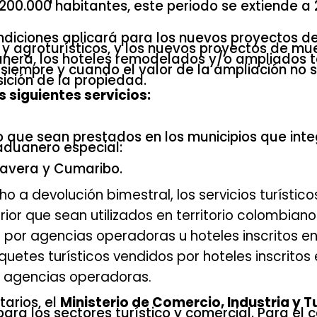
200.000 habitantes, este periodo se extiende a
ndiciones aplicará para los nuevos proyectos d
 y agroturísticos, y los nuevos proyectos de mu
manera, los hoteles remodelados y/o ampliados 
 siempre y cuando el valor de la ampliación no 
sición de la propiedad.
s siguientes servicios:
mo que sean prestados en los municipios que int
aduanero especial:
imavera y Cumaribo.
o a devolución bimestral, los servicios turístico
rior que sean utilizados en territorio colombiano
 por agencias operadoras u hoteles inscritos en
uetes turísticos vendidos por hoteles inscritos 
as agencias operadoras.
arios, el
Ministerio de Comercio, Industria y 
ra los sectores turístico y comercial. Para el 