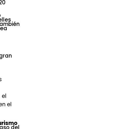
 20
e
elles
también
sea
egran
s
 el
en el
Turismo
caso del