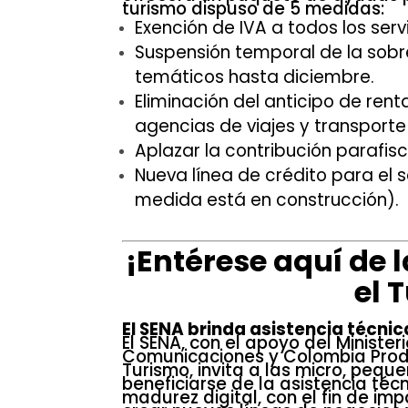
turismo dispuso de 5 medidas:
Exención de IVA a todos los serv
Suspensión temporal de la sob
temáticos hasta diciembre.
Eliminación del anticipo de rent
agencias de viajes y transporte
Aplazar la contribución parafisc
Nueva línea de crédito para el 
medida está en construcción).
¡Entérese aquí de l
el 
El SENA brinda asistencia técni
El SENA, con el apoyo del Ministe
Comunicaciones y Colombia Produc
Turismo, invita a las micro, peq
beneficiarse de la asistencia técn
madurez digital, con el fin de im