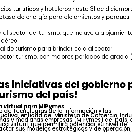
icios turísticos y hoteleros hasta 31 de diciembr
retasa de energía para alojamientos y parques
a al sector del turismo, que incluye a alojamient
 aéreo.
al de turismo para brindar caja al sector.
sector turismo, con mejores períodos de gracia 
as iniciativas del gobierno
Turismo del país!
ca virtual para MiPymes
rio de Tecnologías de la Información y las
tiva, entidad del Ministerio de Comercio, Indu
ueñas y medianas empresas (MiPymes) del país, 
ica virtual, que permitirá potenciar su nivel de
pactar sus modelos estratégicos y de operación,