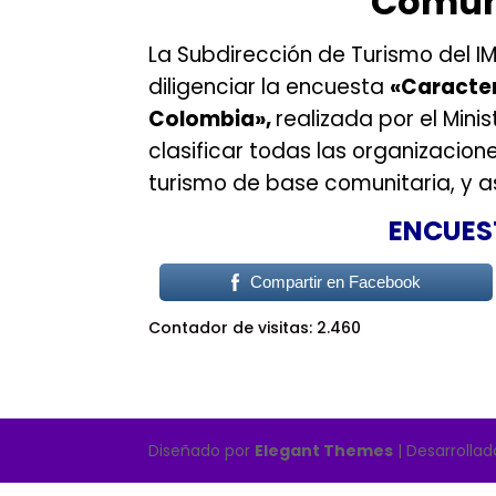
Comuni
La Subdirección de Turismo del I
diligenciar la encuesta
«Caracter
Colombia»,
realizada por el
Minis
clasificar todas las organizacio
turismo de base comunitaria, y a
ENCUES
Compartir en Facebook
Contador de visitas:
2.460
Diseñado por
Elegant Themes
| Desarrolla