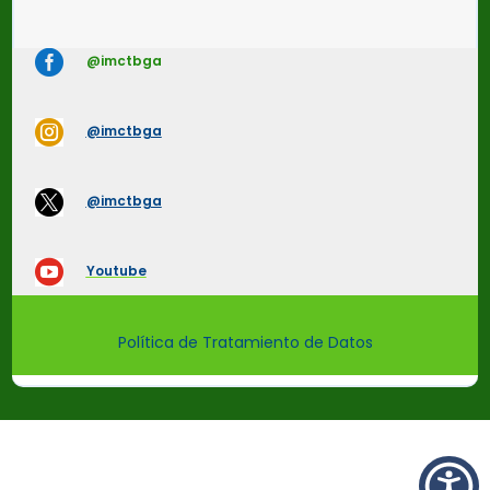

@imctbga

@imctbga

@imctbga

Youtube
Política de Tratamiento de Datos