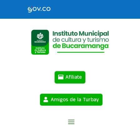
Afíliate
Amigos de la Turbay
Home
Noticias
( Page 99 )
9