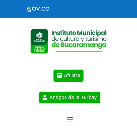
Afíliate
Amigos de la Turbay
Home
Noticias
( Page 102 )
9